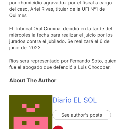
miércoles 5 de
por «homicidio agravado» por el fiscal a cargo
20 Horas Atrás
agosto: vuelve el frío
del caso, Ariel Rivas, titular de la UFI N°1 de
Confirmaron la visita
polar al AMBA
del papa León XIV a la
Quilmes
Argentina
20 Horas Atrás
El Tribunal Oral Criminal decidió en la tarde del
Quilmes recibe a
Gimnasia de Jujuy con
miércoles la fecha para realizar el juicio por los
la necesidad de volver
jurados contra el jubilado. Se realizará el 6 de
21 Horas Atrás
al triunfo
junio del 2023.
Caso Loan: crecen
las críticas al fiscal
por presuntas
Rios será representado por Fernando Soto, quien
1 Día Atrás
contradicciones en la
fue el abogado que defendió a Luis Chocobar.
investigación
About The Author
Diario EL SOL
See author's posts