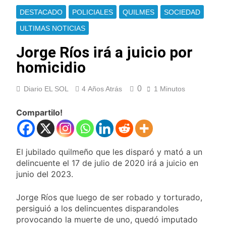
Berazategui y
Se notificaron 21
DESTACADO
POLICIALES
QUILMES
SOCIEDAD
Quilmes
nuevos casos de la
fiebre chikungunya en
ULTIMAS NOTICIAS
14 Horas Atrás
el país
Las vacaciones de
Jorge Ríos irá a juicio por
invierno se
disfrutaron en
homicidio
15 Horas Atrás
familia
Berazategui será
sede del Festival de
0
Diario EL SOL
4 Años Atrás
1 Minutos
Cine de la India 2026
17 Horas Atrás
con entrada libre y
Vozinha fue
Compartilo!
gratuita
presentado como
nuevo refuerzo de
17 Horas Atrás
Colo Colo y promete
Los bonos y ADR
dar pelea por el arco
El jubilado quilmeño que les disparó y mató a un
argentinos cerraron
en baja y el riesgo
delincuente el 17 de julio de 2020 irá a juicio en
18 Horas Atrás
país volvió a subir
junio del 2023.
Argentina respondió
a Brasil tras la rebaja
diplomática y
Jorge Ríos que luego de ser robado y torturado,
19 Horas Atrás
atribuyó la medida a
persiguió a los delincuentes disparandoles
Cómo estará el clima
diferencias
en Buenos Aires este
provocando la muerte de uno, quedó imputado
ideológicas