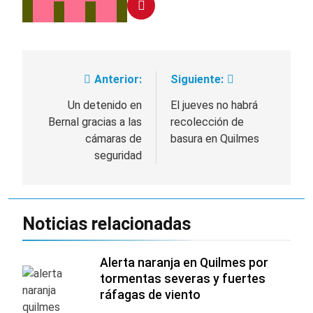
Anterior:
Siguiente:
Navegación
de
Un detenido en
El jueves no habrá
Bernal gracias a las
recolección de
entradas
cámaras de
basura en Quilmes
seguridad
Noticias relacionadas
Alerta naranja en Quilmes por
tormentas severas y fuertes
ráfagas de viento