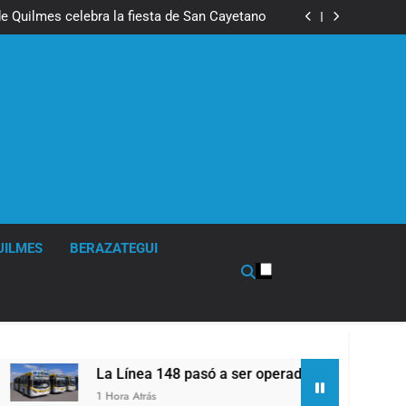
ongreso contra el proyecto oficial de Ley de
Propiedad Privada
e Quilmes celebra la fiesta de San Cayetano
ser operada por La Central de Vicente López
impió sumideros y desagües en medio de las
lluvias
ongreso contra el proyecto oficial de Ley de
Propiedad Privada
e Quilmes celebra la fiesta de San Cayetano
ser operada por La Central de Vicente López
impió sumideros y desagües en medio de las
lluvias
UILMES
BERAZATEGUI
La Línea 148 pasó a ser operada por La Central de Vicente
1 Hora Atrás