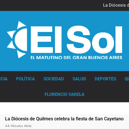
Masiva movilización al C
La Diócesis d
La Línea 148 pasó a 
La Municipalidad de Quilmes l
Masiva movilización al C
La Diócesis d
La Línea 148 pasó a 
La Municipalidad de Quilmes l
Diario EL SOL
CIA
POLÍTICA
SOCIEDAD
SALUD
DEPORTES
Q
FLORENCIO VARELA
is de Quilmes celebra la fiesta de San Cayetano
trás