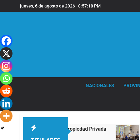
Saltar
jueves, 6 de agosto de 2026
8:57:19 PM
al
contenido
NACIONALES
PROVIN
oficial de Ley de Propiedad Privada
La Dióces
44 Minutos A