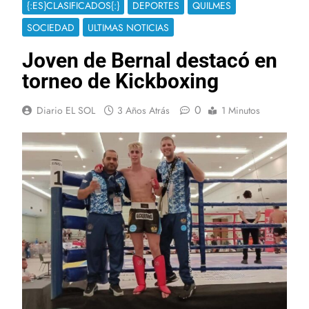
{:ES}CLASIFICADOS{:}
DEPORTES
QUILMES
SOCIEDAD
ULTIMAS NOTICIAS
Joven de Bernal destacó en
torneo de Kickboxing
0
Diario EL SOL
3 Años Atrás
1 Minutos