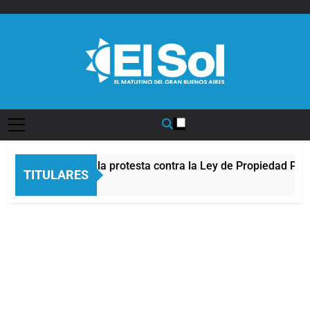
Saltar
al
contenido
Diario EL SOL
 Congreso durante la protesta contra la Ley de Propiedad Priv
TITULARES