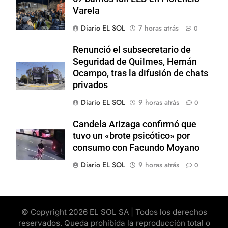
Varela
Diario EL SOL
7 horas atrás
0
Renunció el subsecretario de
Seguridad de Quilmes, Hernán
Ocampo, tras la difusión de chats
privados
Diario EL SOL
9 horas atrás
0
Candela Arizaga confirmó que
tuvo un «brote psicótico» por
consumo con Facundo Moyano
Diario EL SOL
9 horas atrás
0
© Copyright 2026 EL SOL SA | Todos los derechos
reservados. Queda prohibida la reproducción total o