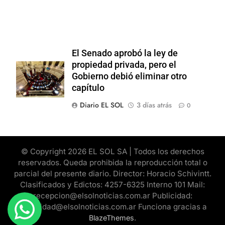
El Senado aprobó la ley de
propiedad privada, pero el
Gobierno debió eliminar otro
capítulo
Diario EL SOL
3 días atrás
0
© Copyright 2026 EL SOL SA | Todos los derechos
reservados. Queda prohibida la reproducción total o
parcial del presente diario. Director: Horacio Schivintt.
Clasificados y Edictos: 4257-6325 Interno 101 Mail:
recepcion@elsolnoticias.com.ar Publicidad:
publicidad@elsolnoticias.com.ar Funciona gracias a
.
BlazeThemes