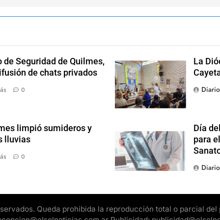
o de Seguridad de Quilmes,
La Dió
ifusión de chats privados
Cayet
Diari
ás
0
mes limpió sumideros y
Día de
 lluvias
para el
Sanato
ás
0
Diari
rvados. Queda prohibida la reproducción total o parcial del pr
 recepcion@elsolnoticias.com.ar Publicidad: publicidad@elsoln