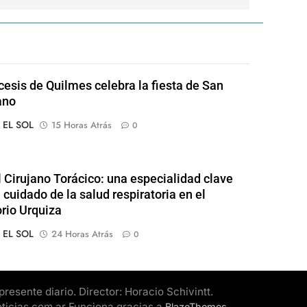
cesis de Quilmes celebra la fiesta de San
ano
o EL SOL
15 Horas Atrás
0
l Cirujano Torácico: una especialidad clave
 cuidado de la salud respiratoria en el
rio Urquiza
o EL SOL
24 Horas Atrás
0
esente diario. Director: Horacio Schivintt.
oticias.com.ar Funciona gracias a
.
BlazeThemes