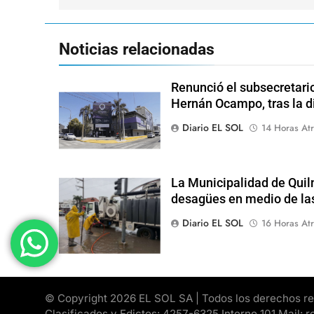
Noticias relacionadas
Renunció el subsecretari
Hernán Ocampo, tras la d
Diario EL SOL
14 Horas Atr
La Municipalidad de Quil
desagües en medio de las
Diario EL SOL
16 Horas Atr
© Copyright 2026 EL SOL SA | Todos los derechos rese
Clasificados y Edictos: 4257-6325 Interno 101 Mail: