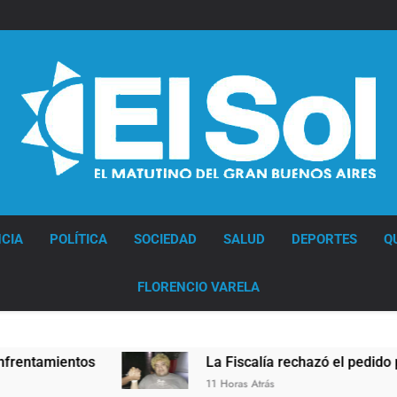
Diario EL SOL
CIA
POLÍTICA
SOCIEDAD
SALUD
DEPORTES
Q
FLORENCIO VARELA
os
La Fiscalía rechazó el pedido para suspende
11 Horas Atrás