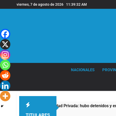
Saltar
viernes, 7 de agosto de 2026
11:39:32 AM
al
contenido
NACIONALES
PROVIN
a la Ley de Propiedad Privada: hubo detenidos y enfrentamient
TITULARES