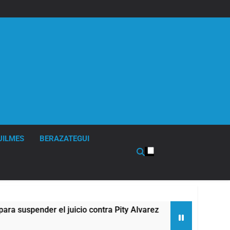
UILMES
BERAZATEGUI
r el juicio contra Pity Alvarez
67 barrios full
12 Horas Atrás