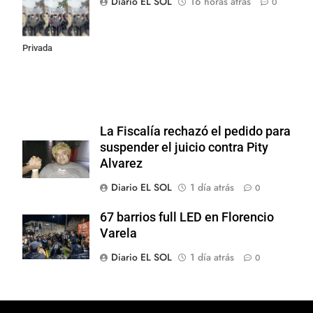
Diario EL SOL
16 horas atrás
0
la Ley de
Propiedad
Privada
La Fiscalía rechazó el pedido para
suspender el juicio contra Pity
Alvarez
Diario EL SOL
1 día atrás
0
67 barrios full LED en Florencio
Varela
Diario EL SOL
1 día atrás
0