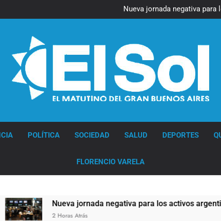
Figuras de la cultura se suma
Nueva jornada negativa para 
en Wall Street y el
Jorge Macri condenó los d
res
Día Internacional 
Figuras de la cultura se suma
Nueva jornada negativa para 
en Wall Street y el
Jorge Macri condenó los d
res
Día Internacional 
Diario EL SOL
CIA
POLÍTICA
SOCIEDAD
SALUD
DEPORTES
Q
FLORENCIO VARELA
Nueva jornada negativa para los activos argentinos: cayeron l
2 Horas Atrás