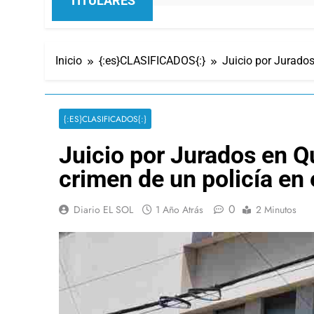
TITULARES
Inicio
{:es}CLASIFICADOS{:}
Juicio por Jurados
{:ES}CLASIFICADOS{:}
Juicio por Jurados en Q
crimen de un policía en
0
Diario EL SOL
1 Año Atrás
2 Minutos