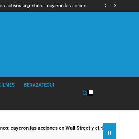
ron a la marcha frente al Congreso contra la
Ley de Propiedad Privada
los activos argentinos: cayeron las acciones
 riesgo país quedó al borde de los 450 puntos
isturbios frente al Congreso y calificó a los
ponsables como «delincuentes anarquistas»
de la Cerveza: los tres secretos para servirla
correctamente
ron a la marcha frente al Congreso contra la
Ley de Propiedad Privada
los activos argentinos: cayeron las acciones
 riesgo país quedó al borde de los 450 puntos
isturbios frente al Congreso y calificó a los
ponsables como «delincuentes anarquistas»
de la Cerveza: los tres secretos para servirla
correctamente
UILMES
BERAZATEGUI
as acciones en Wall Street y el riesgo país quedó al borde de 