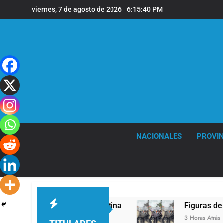
Saltar
viernes, 7 de agosto de 2026
6:15:41 PM
al
contenido
NACIONALES
PROVIN
León XIV a la Argentina
Figuras de la cultura
3 Horas Atrás