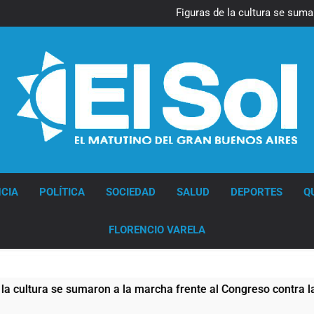
La Diócesis de Quilmes celebr
Figuras de la cultura se suma
Nueva jornada negativa para 
en Wall Street y el
Jorge Macri condenó los d
res
La Diócesis de Quilmes celebr
Figuras de la cultura se suma
Nueva jornada negativa para 
en Wall Street y el
Jorge Macri condenó los d
res
Diario EL SOL
CIA
POLÍTICA
SOCIEDAD
SALUD
DEPORTES
Q
FLORENCIO VARELA
 se sumaron a la marcha frente al Congreso contra la Ley de P