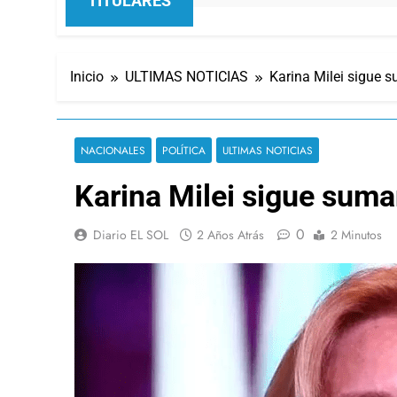
TITULARES
Inicio
ULTIMAS NOTICIAS
Karina Milei sigue 
NACIONALES
POLÍTICA
ULTIMAS NOTICIAS
Karina Milei sigue sum
0
Diario EL SOL
2 Años Atrás
2 Minutos