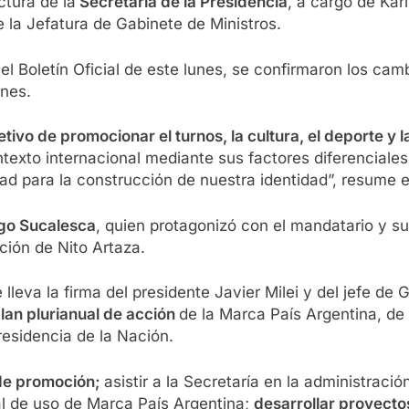
ctura de la
Secretaría de la Presidencia
, a cargo de Kar
 la Jefatura de Gabinete de Ministros.
el Boletín Oficial de este lunes, se confirmaron los cam
ones.
tivo de promocionar el turnos, la cultura, el deporte y
texto internacional mediante sus factores diferenciales,
dad para la construcción de nuestra identidad”, resume e
go Sucalesca
, quien protagonizó con el mandatario y su
ección de Nito Artaza.
eva la firma del presidente Javier Milei y del jefe de 
lan plurianual de acción
de la Marca País Argentina, de
residencia de la Nación.
 de promoción;
asistir a la Secretaría en la administraci
al de uso de Marca País Argentina;
d
esarrollar proyecto