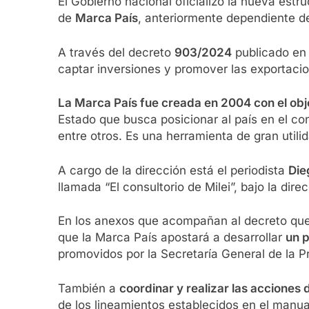
El Gobierno nacional oficializó la nueva estru
de
Marca País
, anteriormente dependiente de
A través del decreto
903/2024
publicado en 
captar inversiones y promover las exportaci
La Marca País fue creada en 2004 con el obje
Estado que busca posicionar al país en el con
entre otros. Es una herramienta de gran utili
A cargo de la dirección está el periodista
Die
llamada “El consultorio de Milei”, bajo la dir
En los anexos que acompañan al decreto que ll
que la Marca País apostará a desarrollar
un p
promovidos por la Secretaría General de la P
También a
c
oordinar y realizar las acciones
de los lineamientos establecidos en el manu