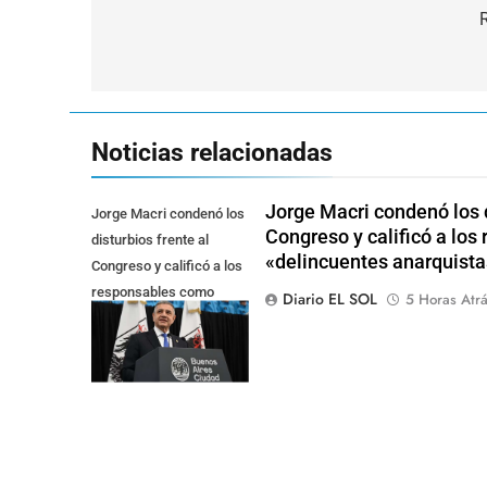
de
entradas
Noticias relacionadas
Jorge Macri condenó los d
Jorge Macri condenó los
Congreso y calificó a lo
disturbios frente al
«delincuentes anarquista
Congreso y calificó a los
responsables como
Diario EL SOL
5 Horas Atr
"delincuentes
anarquistas"