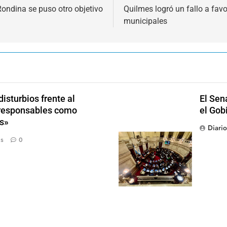
Rondina se puso otro objetivo
Quilmes logró un fallo a favo
municipales
isturbios frente al
El Sen
s responsables como
el Gob
s»
Diari
ás
0