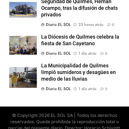
Seguridad de Quilmes, Hernán
Ocampo, tras la difusión de chats
privados
Diario EL SOL
23 horas atrás
0
La Diócesis de Quilmes celebra la
fiesta de San Cayetano
Diario EL SOL
1 día atrás
0
La Municipalidad de Quilmes
limpió sumideros y desagües en
medio de las lluvias
Diario EL SOL
1 día atrás
0
© Copyright 2026 EL SOL SA | Todos los derechos
reservados. Queda prohibida la reproducción total o
parcial del presente diario. Director: Horacio Schivintt.