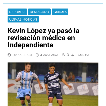
DEPORTES
DESTACADO
QUILMES
ULTIMAS NOTICIAS
Kevin López ya pasó la
revisación médica en
Independiente
0
Diario EL SOL
4 Años Atrás
1 Minutos