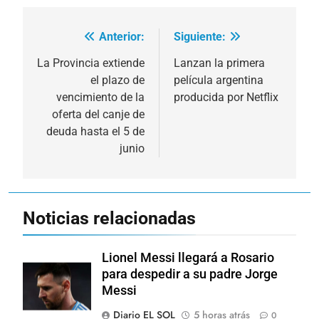
Anterior:
Siguiente:
Navegación
de
La Provincia extiende
Lanzan la primera
el plazo de
película argentina
entradas
vencimiento de la
producida por Netflix
oferta del canje de
deuda hasta el 5 de
junio
Noticias relacionadas
Lionel Messi llegará a Rosario
para despedir a su padre Jorge
Messi
Diario EL SOL
5 horas atrás
0