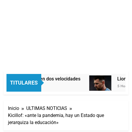
Economía en dos velocidades
Lionel M
TITULARES
4 Horas Atrás
5 Horas At
Inicio
ULTIMAS NOTICIAS
Kicillof: «ante la pandemia, hay un Estado que
jerarquiza la educación»