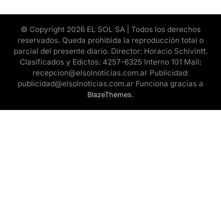
© Copyright 2026 EL SOL SA | Todos los derechos
reservados. Queda prohibida la reproducción total o
parcial del presente diario. Director: Horacio Schivintt.
Clasificados y Edictos: 4257-6325 Interno 101 Mail:
recepcion@elsolnoticias.com.ar Publicidad:
publicidad@elsolnoticias.com.ar Funciona gracias a
.
BlazeThemes