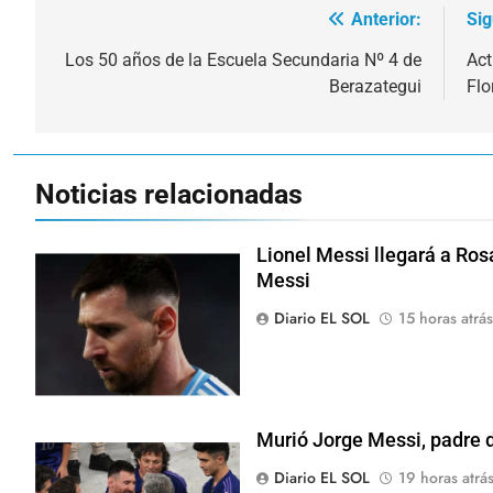
Anterior:
Sig
Navegación
de
Los 50 años de la Escuela Secundaria Nº 4 de
Act
Berazategui
Flo
entradas
Noticias relacionadas
Lionel Messi llegará a Ros
Messi
Diario EL SOL
15 horas atrás
Murió Jorge Messi, padre d
Diario EL SOL
19 horas atrá