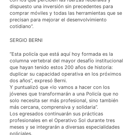
cercanas a 1°C
Propiedad Privada de
dispuesto una inversión sin precedentes para
2 Días Atrás
Milei
comprar móviles y todas las herramientas que se
Renunció el
subsecretario de
precisan para mejorar el desenvolvimiento
Seguridad de
cotidiano”.
2 Días Atrás
Quilmes, Hernán
Candela Arizaga
Ocampo, tras la
confirmó que tuvo un
SERGIO BERNI
difusión de chats
«brote psicótico» por
2 Días Atrás
privados
consumo con
La Libertad Avanza
“Esta policía que está aquí hoy formada es la
Facundo Moyano
consiguió la mayoría
columna vertebral del mayor desafío institucional
y rechazó el pedido
2 Días Atrás
que hayan tenido estos 200 años de historia:
del peronismo de
duplicar su capacidad operativa en los próximos
girar el proyecto a
dos años”, expresó Berni.
comisión
Y puntualizó que «lo vamos a hacer con los
jóvenes que transformarán a una Policía que no
solo necesita ser más profesional, sino también
más cercana, comprensiva y solidaria”.
Los egresados continuarán sus prácticas
profesionales en el Operativo Sol durante tres
meses y se integrarán a diversas especialidades
policiales.