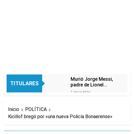
Murió Jorge Messi,
TITULARES
padre de Lionel
Messi, a los 68 años
1 Hora Atrás
Thiago Medina fue
imputado
Inicio
POLÍTICA
formalmente por
3 Horas Atrás
abuso sexual
Kicillof bregó por «una nueva Policía Bonaerense»
La CGT y las dos
CTA profundizan su
plan de lucha con
3 Horas Atrás