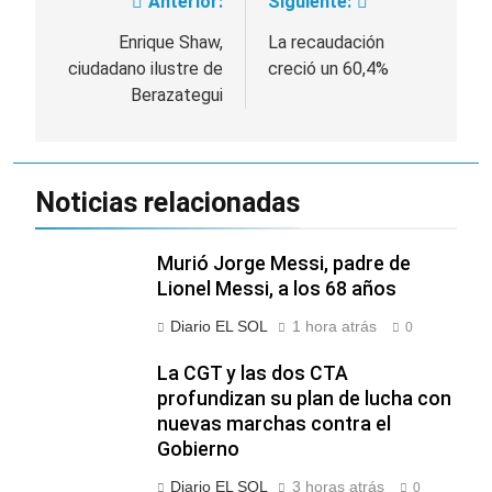
Anterior:
Siguiente:
Navegación
de
Enrique Shaw,
La recaudación
ciudadano ilustre de
creció un 60,4%
entradas
Berazategui
Noticias relacionadas
Murió Jorge Messi, padre de
Lionel Messi, a los 68 años
Diario EL SOL
1 hora atrás
0
La CGT y las dos CTA
profundizan su plan de lucha con
nuevas marchas contra el
Gobierno
Diario EL SOL
3 horas atrás
0