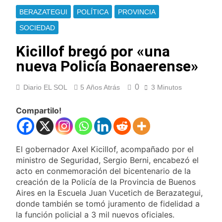
nuevas marchas
La noche del Afro
contra el Gobierno
BERAZATEGUI
POLÍTICA
PROVINCIA
Quilmeño: boxeo de
primer nivel en la sede
SOCIEDAD
19 Horas Atrás
de Quilmes
La Diócesis de
Kicillof bregó por «una
Quilmes celebró la
visita del Papa León
nueva Policía Bonaerense»
21 Horas Atrás
XIV a la Argentina
Figuras de la cultura
se sumaron a la
0
Diario EL SOL
5 Años Atrás
3 Minutos
marcha frente al
23 Horas Atrás
Congreso contra la
Nueva jornada
Compartilo!
Ley de Propiedad
negativa para los
Privada
activos argentinos:
1 Día Atrás
cayeron las acciones
Jorge Macri condenó
en Wall Street y el
los disturbios frente
El gobernador Axel Kicillof, acompañado por el
riesgo país quedó al
al Congreso y
ministro de Seguridad, Sergio Berni, encabezó el
1 Día Atrás
borde de los 450
calificó a los
acto en conmemoración del bicentenario de la
Día Internacional de
puntos
responsables como
la Cerveza: los tres
creación de la Policía de la Provincia de Buenos
«delincuentes
secretos para
Aires en la Escuela Juan Vucetich de Berazategui,
1 Día Atrás
anarquistas»
servirla
donde también se tomó juramento de fidelidad a
El frío polar se
correctamente
instala en Buenos
la función policial a 3 mil nuevos oficiales.