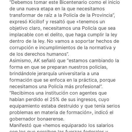
Aires: mejora el
“Debemos tomar este Bicentenario como el inicio
1 Día Atrás
tiempo y llegan las
de una nueva etapa en la que necesitamos
Día de San Cayetano:
temperaturas más
por qué se celebra
transformar de raíz a la Policía de la Provincia”,
bajas de la semana
cada 7 de agosto y
expresó Kicillof y resaltó que «tenemos un
1 Día Atrás
qué representa para
objetivo claro, necesitamos una Policía que sea
El Senado aprobó la
los argentinos
ley de propiedad
implacable con el delito, que haga cumplir la ley
privada, pero el
dentro de la ley. No vamos a soportar hechos de
1 Día Atrás
Gobierno debió
corrupción e incumplimientos de la normativa y
Incidentes frente al
eliminar otro capítulo
Congreso durante la
de los derechos humanos”.
protesta contra la
Asimismo, AK señaló que “estamos cambiando la
2 Días Atrás
Ley de Propiedad
forma en que se preparan nuestros policías,
La Fiscalía rechazó el
Privada: hubo
pedido para
brindándole jerarquía universitaria a una
detenidos y
suspender el juicio
formación que se enfoca en la práctica, porque
2 Días Atrás
enfrentamientos
contra Pity Alvarez
necesitamos una Policía más profesional”.
67 barrios full LED en
Florencio Varela
“Recibimos una institución con agentes que
habían perdido el 25% de sus ingresos, cuyo
2 Días Atrás
equipamiento estaba destruido y que tenía serios
El temporal se
despide del AMBA:
problemas en materia de formación», indicó el
cuándo dejará de
gobernador bonaerense.
2 Días Atrás
llover y llega una ola
Manifestó que «hemos equiparado los salarios
Kicillof marchó
de frío con mínimas
contra la Ley de
con los que perciben las fuerzas federales y