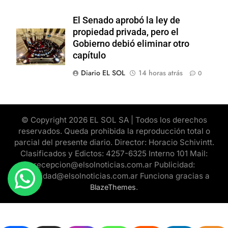
El Senado aprobó la ley de
propiedad privada, pero el
Gobierno debió eliminar otro
capítulo
Diario EL SOL
14 horas atrás
0
© Copyright 2026 EL SOL SA | Todos los derechos
reservados. Queda prohibida la reproducción total o
parcial del presente diario. Director: Horacio Schivintt.
Clasificados y Edictos: 4257-6325 Interno 101 Mail:
recepcion@elsolnoticias.com.ar Publicidad:
publicidad@elsolnoticias.com.ar Funciona gracias a
.
BlazeThemes