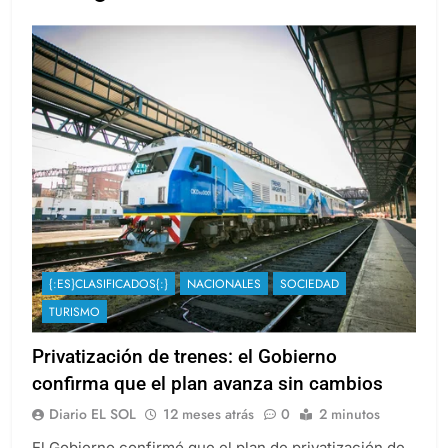
Leer más
{:ES}CLASIFICADOS{:}
NACIONALES
SOCIEDAD
TURISMO
Privatización de trenes: el Gobierno
confirma que el plan avanza sin cambios
Diario EL SOL
12 meses atrás
0
2 minutos