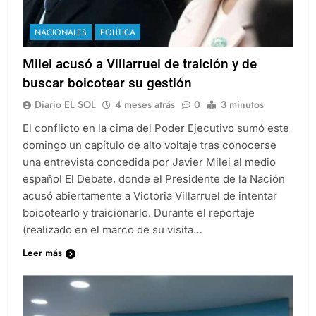
NACIONALES
POLÍTICA
Milei acusó a Villarruel de traición y de
buscar boicotear su gestión
Diario EL SOL
4 meses atrás
0
3 minutos
El conflicto en la cima del Poder Ejecutivo sumó este
domingo un capítulo de alto voltaje tras conocerse
una entrevista concedida por Javier Milei al medio
español El Debate, donde el Presidente de la Nación
acusó abiertamente a Victoria Villarruel de intentar
boicotearlo y traicionarlo. Durante el reportaje
(realizado en el marco de su visita…
Leer más