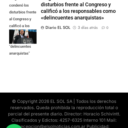
disturbios frente al Congreso y
condenó los
calificó a los responsables como
disturbios frente
«delincuentes anarquistas»
al Congreso y
calificó a los
Diario EL SOL
3 días atrás
0
responsables
como
"delincuentes
anarquistas"
© Copyright 2026 EL SOL SA | Todos los derechos
reservados. Queda prohibida la reproducción total o
parcial del presente diario. Director: Horacio Schivintt.
Clasificados y Edictos: 4257-6325 Interno 101 Mail:
recepcion@elsolnoticias.com.ar Publicidad: