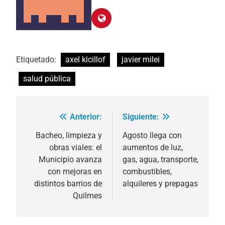
Etiquetado:
axel kicillof
javier milei
salud pública
Anterior:
Siguiente:
Navegación
de
Bacheo, limpieza y
Agosto llega con
obras viales: el
aumentos de luz,
entradas
Municipio avanza
gas, agua, transporte,
con mejoras en
combustibles,
distintos barrios de
alquileres y prepagas
Quilmes