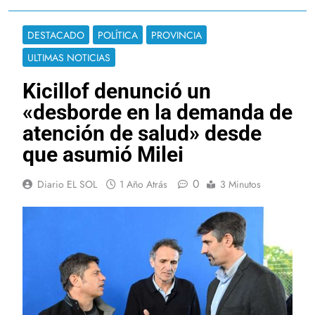
DESTACADO
POLÍTICA
PROVINCIA
ULTIMAS NOTICIAS
Kicillof denunció un
«desborde en la demanda de
atención de salud» desde
que asumió Milei
0
Diario EL SOL
1 Año Atrás
3 Minutos