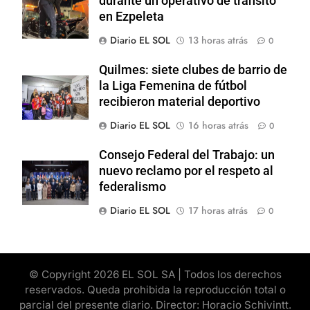
durante un operativo de tránsito
en Ezpeleta
Diario EL SOL
13 horas atrás
0
Quilmes: siete clubes de barrio de
la Liga Femenina de fútbol
recibieron material deportivo
Diario EL SOL
16 horas atrás
0
Consejo Federal del Trabajo: un
nuevo reclamo por el respeto al
federalismo
Diario EL SOL
17 horas atrás
0
© Copyright 2026 EL SOL SA | Todos los derechos
reservados. Queda prohibida la reproducción total o
parcial del presente diario. Director: Horacio Schivintt.