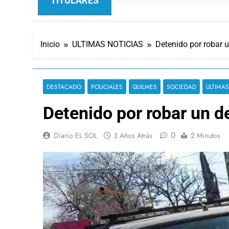
TITULARES
Inicio
ULTIMAS NOTICIAS
Detenido por robar 
DESTACADO
POLICIALES
QUILMES
SOCIEDAD
ULTIMAS
Detenido por robar un d
0
Diario EL SOL
3 Años Atrás
2 Minutos