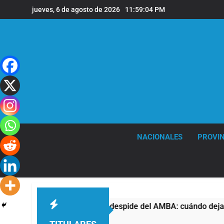
Saltar
jueves, 6 de agosto de 2026
11:59:05 PM
al
contenido
NACIONALES
PROVIN
El temporal se despide del AMBA: cuándo dejará de llover
36 Minutos Atrás