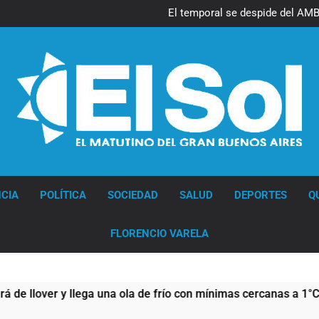
El temporal se despide del AMBA
Kicillof march
Renunció el subsecretario de S
El temporal se despide del AMBA
Kicillof march
Renunció el subsecretario de S
Diario EL SOL
CIA
POLÍTICA
SOCIEDAD
SALUD
DEPORTES
Q
FLORENCIO VARELA
 y llega una ola de frío con mínimas cercanas a 1°C