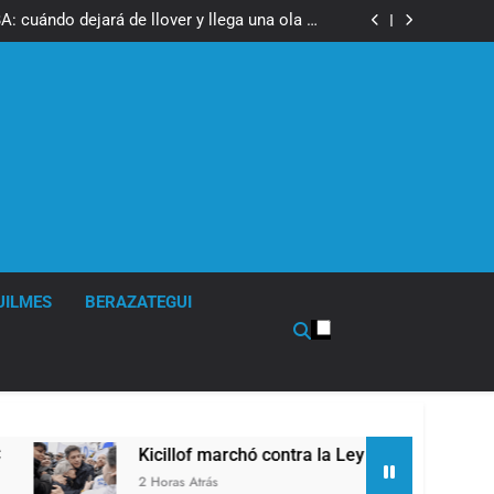
67 barrios full LED en Florencio Varela
: cuándo dejará de llover y llega una ola de
frío con mínimas cercanas a 1°C
ó contra la Ley de Propiedad Privada de Milei
eguridad de Quilmes, Hernán Ocampo, tras la
difusión de chats privados
67 barrios full LED en Florencio Varela
: cuándo dejará de llover y llega una ola de
frío con mínimas cercanas a 1°C
ó contra la Ley de Propiedad Privada de Milei
eguridad de Quilmes, Hernán Ocampo, tras la
difusión de chats privados
UILMES
BERAZATEGUI
Kicillof marchó contra la Ley de Propiedad Privada de M
2 Horas Atrás