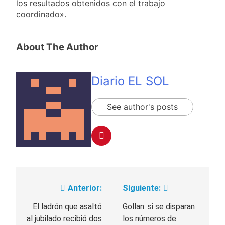
los resultados obtenidos con el trabajo
2 Días Atrás
trabajo
Lionel Messi llegará a
coordinado».
Rosario para
despedir a su padre
2 Días Atrás
Jorge Messi
About The Author
Murió Jorge Messi,
padre de Lionel
Messi, a los 68 años
2 Días Atrás
Diario EL SOL
Thiago Medina fue
imputado
formalmente por
2 Días Atrás
See author's posts
abuso sexual
La CGT y las dos
CTA profundizan su
plan de lucha con
2 Días Atrás
nuevas marchas
contra el Gobierno
Anterior:
Siguiente:
Navegación
de
El ladrón que asaltó
Gollan: si se disparan
al jubilado recibió dos
los números de