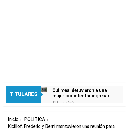
Quilmes: detuvieron a una
TITULARES
mujer por intentar ingresar
droga a una cárcel
11 Horas Atrás
escondida en la ropa de su
El peronismo
hija
recupera aire en el
Inicio
POLÍTICA
Senado frente a los
12 Horas Atrás
errores libertarios
Kicillof, Frederic y Berni mantuvieron una reunión para
Una camioneta de