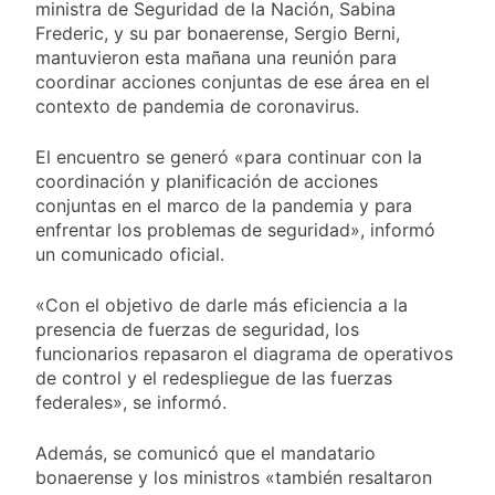
respeto al
ministra de Seguridad de la Nación, Sabina
Boca oficializó la
federalismo
Frederic, y su par bonaerense, Sergio Berni,
llegada de Enner
Valencia
mantuvieron esta mañana una reunión para
18 Horas Atrás
coordinar acciones conjuntas de ese área en el
Carlos Balor y
contexto de pandemia de coronavirus.
monseñor Tissera en
la celebración por
20 Horas Atrás
San Cayetano
El encuentro se generó «para continuar con la
La bronquiolitis es
una infección
coordinación y planificación de acciones
respiratoria aguda en
conjuntas en el marco de la pandemia y para
21 Horas Atrás
los bebés
enfrentar los problemas de seguridad», informó
El último adiós al
papá de Leo Messi
un comunicado oficial.
22 Horas Atrás
«Con el objetivo de darle más eficiencia a la
Quilmes recibe a
Almagro con la mira
presencia de fuerzas de seguridad, los
puesta en el Reducido
funcionarios repasaron el diagrama de operativos
22 Horas Atrás
de control y el redespliegue de las fuerzas
La crisis económica
también llega a los
federales», se informó.
templos: casi la
1 Día Atrás
mitad de quienes
Economía en dos
Además, se comunicó que el mandatario
buscan ayuda pide
velocidades
bonaerense y los ministros «también resaltaron
alimentos, dinero o