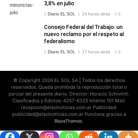
3,8% en julio
Diario EL SOL
14 horas atrás
0
Consejo Federal del Trabajo: un
nuevo reclamo por el respeto al
federalismo
Diario EL SOL
17 horas atrás
0
© Copyright 2026 EL SOL SA | Todos los derechos
reservados. Queda prohibida la reproducción total o
parcial del presente diario. Director: Horacio Schivintt.
Clasificados y Edictos: 4257-6325 Interno 101 Mail:
recepcion@elsolnoticias.com.ar Publicidad:
publicidad@elsolnoticias.com.ar Funciona gracias a
.
BlazeThemes