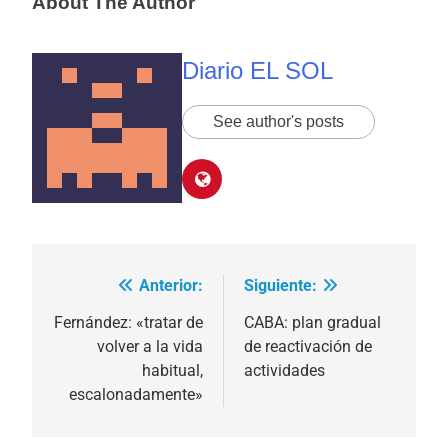
About The Author
Diario EL SOL
See author's posts
Anterior:
Siguiente:
Navegación
de
Fernández: «tratar de
CABA: plan gradual
volver a la vida
de reactivación de
entradas
habitual,
actividades
escalonadamente»