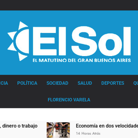
Diario EL SOL
CIA
POLÍTICA
SOCIEDAD
SALUD
DEPORTES
Q
FLORENCIO VARELA
bajo
Economía en dos velocidades
14 Horas Atrás