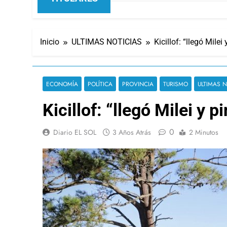
Inicio
ULTIMAS NOTICIAS
Kicillof: “llegó Mil
ECONOMÍA
POLÍTICA
PROVINCIA
TURISMO
ULTIMAS N
Kicillof: “llegó Milei y
0
Diario EL SOL
3 Años Atrás
2 Minutos