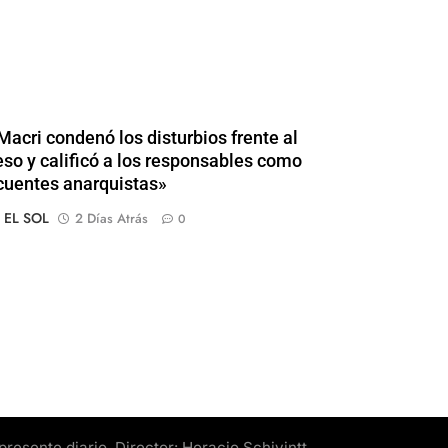
Macri condenó los disturbios frente al
so y calificó a los responsables como
cuentes anarquistas»
o EL SOL
2 Días Atrás
0
esente diario. Director: Horacio Schivintt.