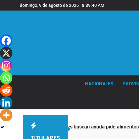
Saltar
domingo, 9 de agosto de 2026
8:39:41 AM
al
contenido
NACIONALES
PROVIN
 la mitad de quienes buscan ayuda pide alimentos, dinero o tra
TITULARES