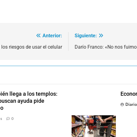
Anterior:
Siguiente:
os riesgos de usar el celular
Darío Franco: «No nos fuim
én llega a los templos:
Econom
 buscan ayuda pide
Diari
jo
ás
0