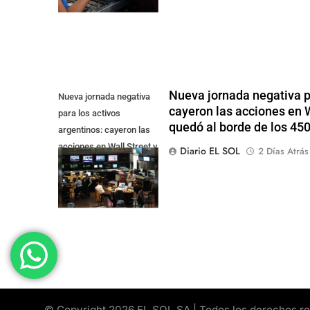
Nueva jornada negativa pa
Nueva jornada negativa
cayeron las acciones en Wa
para los activos
quedó al borde de los 45
argentinos: cayeron las
acciones en Wall Street y
Diario EL SOL
2 Días Atrás
el riesgo país quedó al
borde de los 450 punt
© Copyright 2026 EL SOL SA | Todos los derechos rese