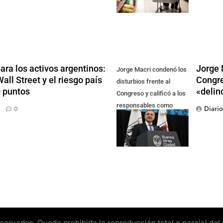
ra los activos argentinos:
Jorge 
Jorge Macri condenó los
ll Street y el riesgo país
Congre
disturbios frente al
0 puntos
«delin
Congreso y calificó a los
responsables como
Diari
0
"delincuentes
anarquistas"
rvados. Queda prohibida la reproducción total o parcial del pr