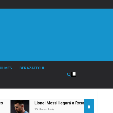
UILMES
BERAZATEGUI
Lionel Messi llegará a Rosario para despedir a su padre
15 Horas Atrás