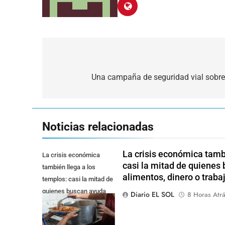
Navegación
de
Una campaña de seguridad vial sobre l
entradas
Noticias relacionadas
La crisis económica tambi
La crisis económica
casi la mitad de quienes
también llega a los
alimentos, dinero o traba
templos: casi la mitad de
quienes buscan ayuda
Diario EL SOL
8 Horas Atr
pide alimentos, dinero o
trabajo