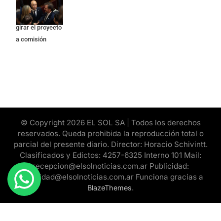
pedido del
peronismo de
girar el proyecto
a comisión
© Copyright 2026 EL SOL SA | Todos los derechos
reservados. Queda prohibida la reproducción total o
parcial del presente diario. Director: Horacio Schivintt.
Clasificados y Edictos: 4257-6325 Interno 101 Mail:
recepcion@elsolnoticias.com.ar Publicidad:
publicidad@elsolnoticias.com.ar Funciona gracias a
.
BlazeThemes