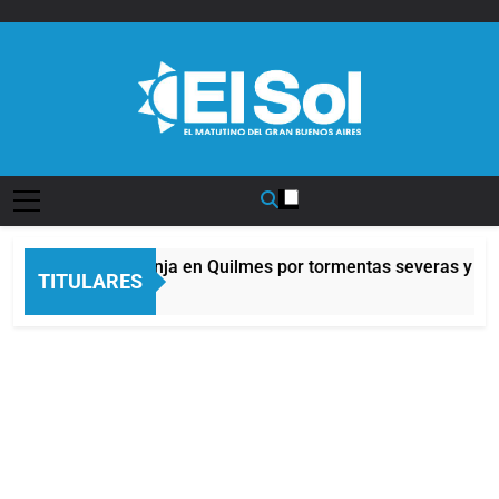
Saltar
al
contenido
Diario EL SOL
Alerta naranja en Quilmes por tormentas severas y fuer
TITULARES
5 Horas Atrás