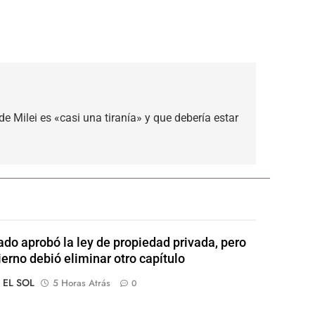
de Milei es «casi una tiranía» y que debería estar
ado aprobó la ley de propiedad privada, pero
ierno debió eliminar otro capítulo
o EL SOL
5 Horas Atrás
0