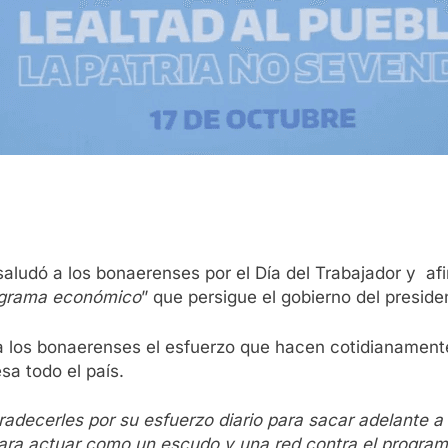
 saludó a los bonaerenses por el Día del Trabajador y a
ograma económico
” que persigue el gobierno del presiden
 a los bonaerenses el esfuerzo que hacen cotidianament
sa todo el país.
agradecerles por su esfuerzo diario para sacar adelante a
para actuar como un escudo y una red contra el progra