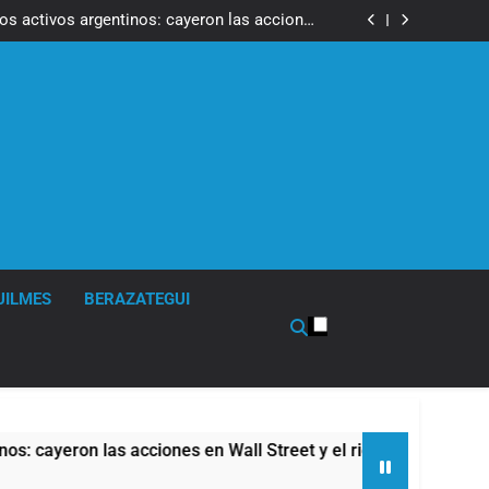
ron a la marcha frente al Congreso contra la
Ley de Propiedad Privada
los activos argentinos: cayeron las acciones
 riesgo país quedó al borde de los 450 puntos
isturbios frente al Congreso y calificó a los
ponsables como «delincuentes anarquistas»
de la Cerveza: los tres secretos para servirla
correctamente
ron a la marcha frente al Congreso contra la
Ley de Propiedad Privada
los activos argentinos: cayeron las acciones
 riesgo país quedó al borde de los 450 puntos
isturbios frente al Congreso y calificó a los
ponsables como «delincuentes anarquistas»
de la Cerveza: los tres secretos para servirla
correctamente
UILMES
BERAZATEGUI
n las acciones en Wall Street y el riesgo país quedó al borde 