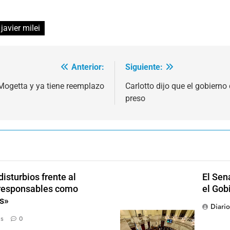
javier milei
Anterior:
Siguiente:
 Mogetta y ya tiene reemplazo
Carlotto dijo que el gobierno 
preso
isturbios frente al
El Sen
s responsables como
el Gob
s»
Diari
ás
0