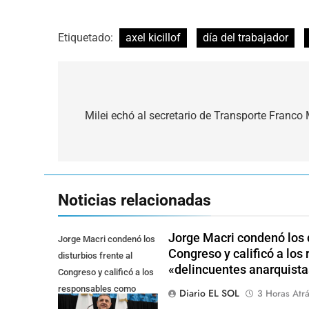
Etiquetado:
axel kicillof
día del trabajador
Navegación
de
Milei echó al secretario de Transporte Franco
entradas
Noticias relacionadas
Jorge Macri condenó los d
Jorge Macri condenó los
Congreso y calificó a lo
disturbios frente al
«delincuentes anarquista
Congreso y calificó a los
responsables como
Diario EL SOL
3 Horas Atr
"delincuentes