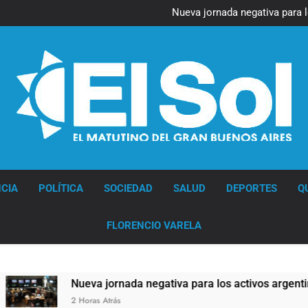
Figuras de la cultura se suma
Nueva jornada negativa para 
en Wall Street y el
Jorge Macri condenó los d
res
Día Internacional 
Figuras de la cultura se suma
Nueva jornada negativa para 
en Wall Street y el
Jorge Macri condenó los d
res
Día Internacional 
Diario EL SOL
CIA
POLÍTICA
SOCIEDAD
SALUD
DEPORTES
Q
FLORENCIO VARELA
Nueva jornada negativa para los activos argentinos: cayero
2 Horas Atrás