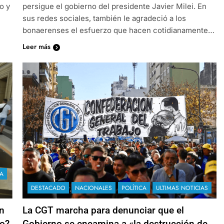
o y
persigue el gobierno del presidente Javier Milei. En
sus redes sociales, también le agradeció a los
bonaerenses el esfuerzo que hacen cotidianamente…
Leer más
A
DESTACADO
NACIONALES
POLÍTICA
ULTIMAS NOTICIAS
n
La CGT marcha para denunciar que el
go?
Gobierno se encamina a «la destrucción de