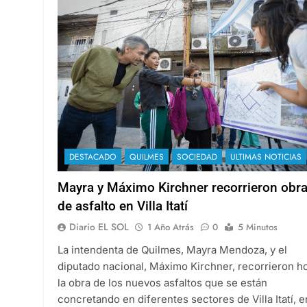
DESTACADO
QUILMES
SOCIEDAD
ULTIMAS NOTICIAS
Mayra y Máximo Kirchner recorrieron obr
de asfalto en Villa Itatí
Diario EL SOL
1 Año Atrás
0
5 Minutos
La intendenta de Quilmes, Mayra Mendoza, y el
diputado nacional, Máximo Kirchner, recorrieron h
la obra de los nuevos asfaltos que se están
concretando en diferentes sectores de Villa Itatí, e