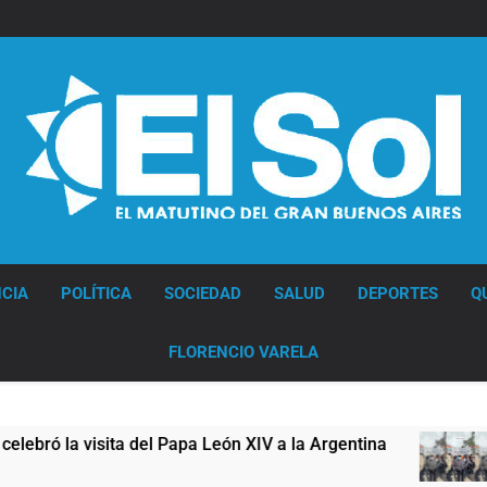
Diario EL SOL
CIA
POLÍTICA
SOCIEDAD
SALUD
DEPORTES
Q
FLORENCIO VARELA
 León XIV a la Argentina
Figuras de la cultur
11 Horas Atrás