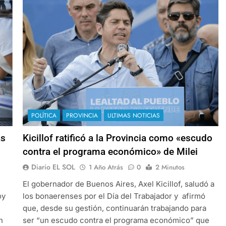
POLÍTICA
PROVINCIA
ULTIMAS NOTICIAS
as
Kicillof ratificó a la Provincia como «escudo
contra el programa económico» de Milei
Diario EL SOL
1 Año Atrás
0
2 Minutos
El gobernador de Buenos Aires, Axel Kicillof, saludó a
oy
los bonaerenses por el Día del Trabajador y afirmó
que, desde su gestión, continuarán trabajando para
n
ser “un escudo contra el programa económico” que