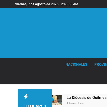
Saltar
viernes, 7 de agosto de 2026
2:44:00 AM
al
contenido
NACIONALES
PROVIN
La Diócesis de Quilmes celebró la visita del Papa
9 Horas Atrás
TITULARES