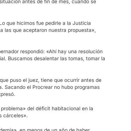
situación antes de fin de mes, cuando se
 Lo que hicimos fue pedirle a la Justicia
ma las que aceptaron nuestra propuesta»,
obernador respondió: «Ahí hay una resolución
icial. Buscamos desalentar las tomas, tomar la
ue puso el juez, tiene que ocurrir antes de
ia. Sacando el Procrear no hubo programas
xpresó.
problema» del déficit habitacional en la
s cárceles».
ndemia», en menos de un año de haber