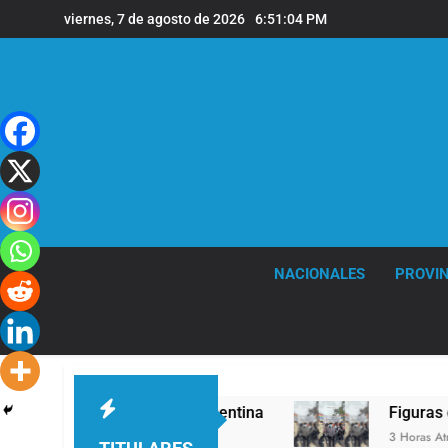
Saltar
viernes, 7 de agosto de 2026
6:51:05 PM
al
contenido
NACIONALES
PROVIN
Papa León XIV a la Argentina
Figuras de la cul
3 Horas Atrás