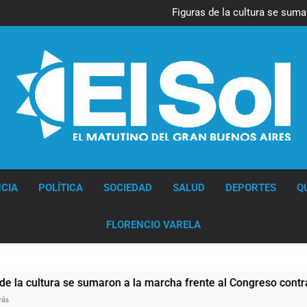
La Diócesis de Quilmes celebr
Figuras de la cultura se suma
Nueva jornada negativa para 
en Wall Street y el
Jorge Macri condenó los d
res
La Diócesis de Quilmes celebr
Figuras de la cultura se suma
Nueva jornada negativa para 
en Wall Street y el
Jorge Macri condenó los d
res
Diario EL SOL
CIA
POLÍTICA
SOCIEDAD
SALUD
DEPORTES
Q
FLORENCIO VARELA
tura se sumaron a la marcha frente al Congreso contra la Ley 