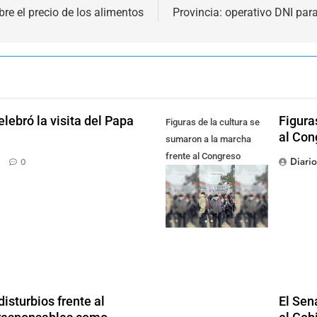
re el precio de los alimentos
Provincia: operativo DNI par
lebró la visita del Papa
Figura
Figuras de la cultura se
al Con
sumaron a la marcha
frente al Congreso
Diari
0
contra la Ley de
Propiedad Privada
isturbios frente al
El Sen