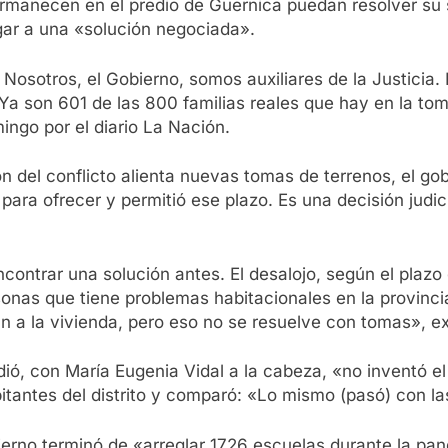
ermanecen en el predio de Guernica puedan resolver su 
legar a una «solución negociada».
a. Nosotros, el Gobierno, somos auxiliares de la Justicia.
Ya son 601 de las 800 familias reales que hay en la to
ingo por el diario La Nación.
ón del conflicto alienta nuevas tomas de terrenos, el g
os para ofrecer y permitió ese plazo. Es una decisión jud
ontrar una solución antes. El desalojo, según el plazo q
onas que tiene problemas habitacionales en la provinc
n a la vivienda, pero eso no se resuelve con tomas», e
ó, con María Eugenia Vidal a la cabeza, «no inventó el 
bitantes del distrito y comparó: «Lo mismo (pasó) con la
erno terminó de «arreglar 1726 escuelas durante la pa