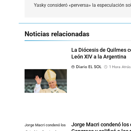
de
Yasky consideró «perversa» la especulación sob
entradas
Noticias relacionadas
La Diócesis de Quilmes ce
León XIV a la Argentina
Diario EL SOL
1 Hora Atrás
Jorge Macri condenó los d
Jorge Macri condenó los