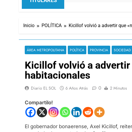
TITULARES
Inicio
POLÍTICA
Kicillof volvió a advertir que
ÁREA METROPOLITANA
POLÍTICA
PROVINCIA
SOCIEDAD
Kicillof volvió a advert
habitacionales
0
Diario EL SOL
6 Años Atrás
2 Minutos
Compartilo!
El gobernador bonaerense, Axel Kicillof, rei