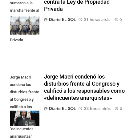
contra la Ley de Propiedad
sumaron a la
Privada
marcha frente al
Congreso contra
Diario EL SOL
21 horas atrás
0
la Ley de
Propiedad
Privada
Jorge Macri condenó los
Jorge Macri
disturbios frente al Congreso y
condenó los
calificó a los responsables como
disturbios frente
«delincuentes anarquistas»
al Congreso y
calificó a los
Diario EL SOL
23 horas atrás
0
responsables
como
"delincuentes
anarquistas"