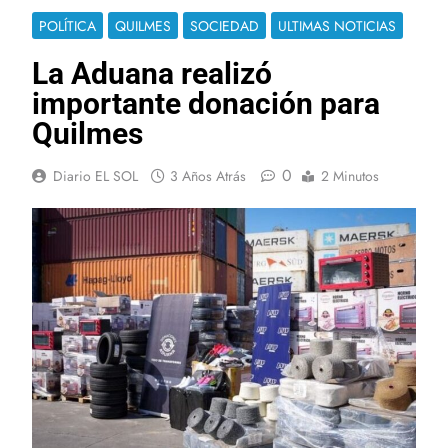
POLÍTICA
QUILMES
SOCIEDAD
ULTIMAS NOTICIAS
La Aduana realizó
importante donación para
Quilmes
0
Diario EL SOL
3 Años Atrás
2 Minutos