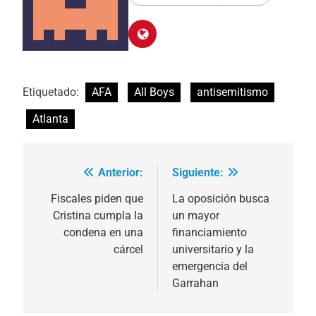
Etiquetado:
AFA
All Boys
antisemitismo
Atlanta
Anterior:
Siguiente:
Navegación
de
Fiscales piden que
La oposición busca
Cristina cumpla la
un mayor
entradas
condena en una
financiamiento
cárcel
universitario y la
emergencia del
Garrahan