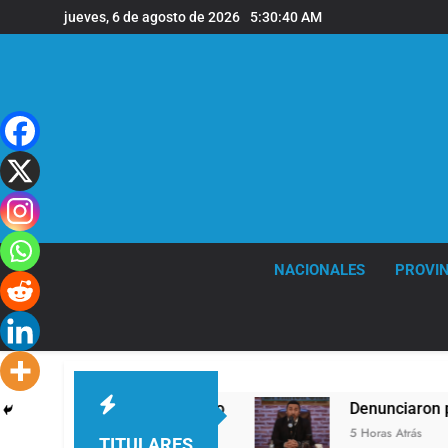
Saltar
jueves, 6 de agosto de 2026
5:30:40 AM
al
contenido
NACIONALES
PROVIN
 fuertes ráfagas de viento
Denunciaron penal
5 Horas Atrás
TITULARES