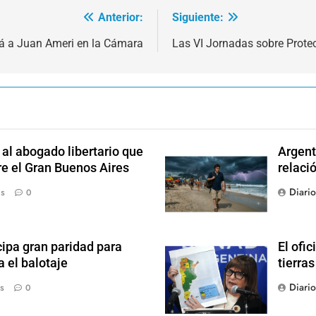
Anterior:
Siguiente:
rá a Juan Ameri en la Cámara
Las VI Jornadas sobre Protec
l abogado libertario que
Argent
re el Gran Buenos Aires
relaci
Diari
ás
0
ipa gran paridad para
El ofic
 el balotaje
tierras
Diari
s
0