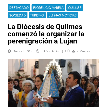
DESTACADO
FLORENCIO VARELA
QUILMES
SOCIEDAD
TURISMO
ULTIMAS NOTICIAS
La Diócesis de Quilmes
comenzó la organizar la
perenigración a Lujan
0
Diario EL SOL
3 Años Atrás
2 Minutos