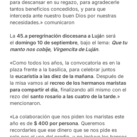
para descansar en su regazo, para agradecerle
tantos beneficios concedidos, y para que
interceda ante nuestro buen Dios por nuestras
necesidades.» comunicaron
La
45.a peregrinación diocesana a Lujá
n será
el
domingo 10 de septiembre
, bajo el lema:
Que tu
manto nos cobije, Virgencita de Luján
.
«Como todos los años, la convocatoria es en la
plaza frente a la basílica, para celebrar juntos
la
eucaristía a las diez de la mañana
. Después de
la misa vamos al
recreo de los hermanos maristas
para compartir el día
, finalizando allí mismo con el
rezo del
santo rosario a las cuatro de la tarde
.»
mencionaron.
«La colaboración que nos piden los maristas este
año es de
$ 400 por persona
. Queremos
recordarles que ese dinero que se nos pide es
solo por el uso del predio, y no incluye los bancos