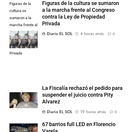
Figuras de la cultura se sumaron
Figuras de la
a la marcha frente al Congreso
cultura se
contra la Ley de Propiedad
sumaron a la
Privada
marcha frente al
Congreso contra
Diario EL SOL
4 horas atrás
0
la Ley de
Propiedad
Privada
La Fiscalía rechazó el pedido para
suspender el juicio contra Pity
Alvarez
Diario EL SOL
19 horas atrás
0
67 barrios full LED en Florencio
Varela