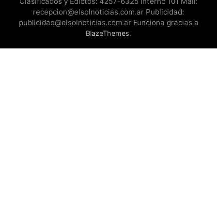
Clasificados y Edictos: 4257-6325 Interno 101 Mail:
recepcion@elsolnoticias.com.ar Publicidad:
publicidad@elsolnoticias.com.ar Funciona gracias a
.
BlazeThemes