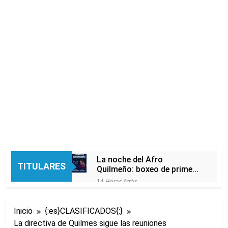
La noche del Afro
TITULARES
Quilmeño: boxeo de primer
nivel en la sede de Quilmes
14 Horas Atrás
La Diócesis de Quilmes
celebró la visita del Papa
Inicio
{:es}CLASIFICADOS{:}
León XIV a la Argentina
17 Horas Atrás
La directiva de Quilmes sigue las reuniones
Figuras de la cultura se