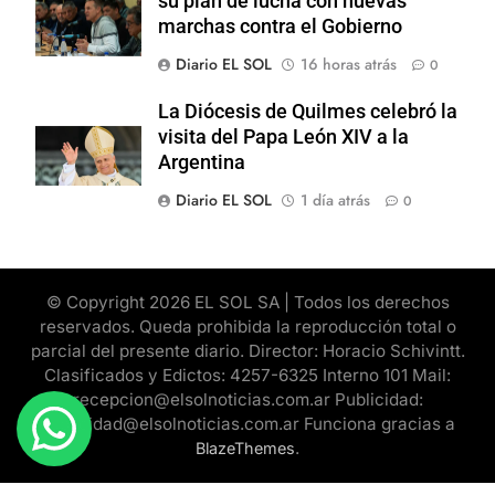
su plan de lucha con nuevas
marchas contra el Gobierno
Diario EL SOL
16 horas atrás
0
La Diócesis de Quilmes celebró la
visita del Papa León XIV a la
Argentina
Diario EL SOL
1 día atrás
0
© Copyright 2026 EL SOL SA | Todos los derechos
reservados. Queda prohibida la reproducción total o
parcial del presente diario. Director: Horacio Schivintt.
Clasificados y Edictos: 4257-6325 Interno 101 Mail:
recepcion@elsolnoticias.com.ar Publicidad:
publicidad@elsolnoticias.com.ar Funciona gracias a
.
BlazeThemes