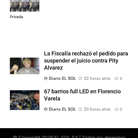
la Ley de
Propiedad
Privada
La Fiscalía rechazó el pedido para
suspender el juicio contra Pity
Alvarez
Diario EL SOL
22 horas atrás
0
67 barrios full LED en Florencio
Varela
Diario EL SOL
23 horas atrás
0
© Copyright 2026 EL SOL SA | Todos los derechos