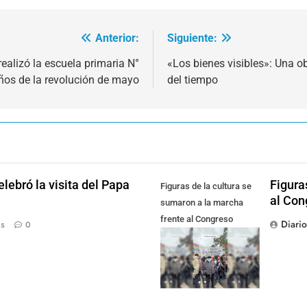
Anterior:
Siguiente:
realizó la escuela primaria N°
«Los bienes visibles»: Una o
ños de la revolución de mayo
del tiempo
lebró la visita del Papa
Figura
Figuras de la cultura se
al Con
sumaron a la marcha
frente al Congreso
Diari
ás
0
contra la Ley de
Propiedad Privada