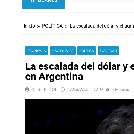
TITULARES
Inicio
POLÍTICA
La escalada del dólar y el aum
ECONOMÍA
NACIONALES
POLÍTICA
SOCIEDAD
La escalada del dólar y 
en Argentina
0
Diario EL SOL
2 Años Atrás
4 Minutos