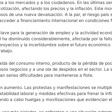
erta a los mercados y a los ciudadanos. En las últimas 
 cotización, afectando los precios y la inflación. Est
osos de una nueva devaluación. A la par, el riesgo país
 acceder a financiamiento internacional en condiciones 
 clave para la generación de empleo y la actividad eco
al ha disminuido considerablemente, afectada por la fal
e proyectos y la incertidumbre sobre el futuro económi
rabajo.
ída del consumo interno, producto de la pérdida de poder
sos negocios y a una ola de despidos en el sector. La s
 serias dificultades para mantenerse a flote.
 en aumento. Las protestas y manifestaciones se multipli
abilidad laboral y medidas efectivas para frenar la inf
vando a cabo huelgas y movilizaciones que evidencian e
a vez más aislados, se enfrentan a una situación extrem