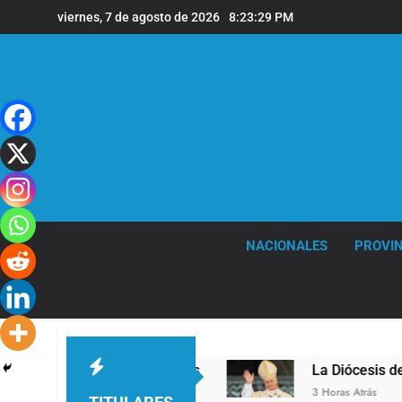
Saltar
viernes, 7 de agosto de 2026
8:23:30 PM
al
contenido
NACIONALES
PROVIN
de de Quilmes
La Diócesis de Quilmes celebró 
3 Horas Atrás