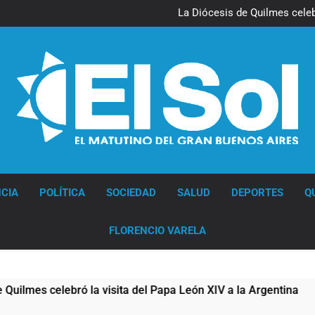
La noche del Afro Quilmeño: 
La Diócesis de Quilmes celebr
Figuras de la cultura se suma
Nueva jornada negativa para 
en Wall Street y el
La noche del Afro Quilmeño: 
La Diócesis de Quilmes celebr
Figuras de la cultura se suma
Nueva jornada negativa para 
en Wall Street y el
Diario EL SOL
CIA
POLÍTICA
SOCIEDAD
SALUD
DEPORTES
Q
FLORENCIO VARELA
la visita del Papa León XIV a la Argentina
Fig
5 Ho