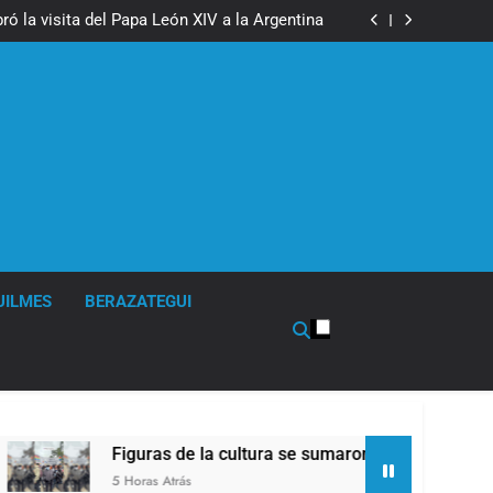
boxeo de primer nivel en la sede de Quilmes
ó la visita del Papa León XIV a la Argentina
ron a la marcha frente al Congreso contra la
Ley de Propiedad Privada
los activos argentinos: cayeron las acciones
 riesgo país quedó al borde de los 450 puntos
boxeo de primer nivel en la sede de Quilmes
ó la visita del Papa León XIV a la Argentina
ron a la marcha frente al Congreso contra la
Ley de Propiedad Privada
los activos argentinos: cayeron las acciones
 riesgo país quedó al borde de los 450 puntos
UILMES
BERAZATEGUI
uras de la cultura se sumaron a la marcha frente al Congreso 
ras Atrás