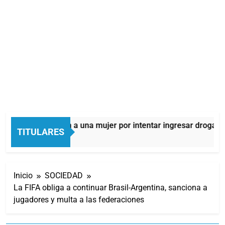
uilmes: detuvieron a una mujer por intentar ingresar droga a u
TITULARES
Horas Atrás
Inicio
SOCIEDAD
La FIFA obliga a continuar Brasil-Argentina, sanciona a
jugadores y multa a las federaciones