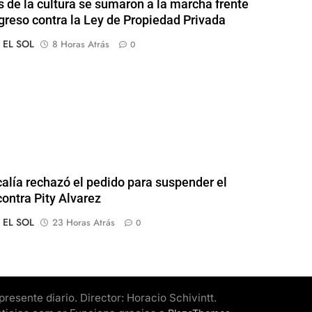
s de la cultura se sumaron a la marcha frente
greso contra la Ley de Propiedad Privada
o EL SOL
8 Horas Atrás
0
calía rechazó el pedido para suspender el
contra Pity Alvarez
o EL SOL
23 Horas Atrás
0
esente diario. Director: Horacio Schivintt.