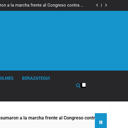
ó la visita del Papa León XIV a la Argentina
ron a la marcha frente al Congreso contra la
Ley de Propiedad Privada
los activos argentinos: cayeron las acciones
 riesgo país quedó al borde de los 450 puntos
boxeo de primer nivel en la sede de Quilmes
ó la visita del Papa León XIV a la Argentina
ron a la marcha frente al Congreso contra la
Ley de Propiedad Privada
los activos argentinos: cayeron las acciones
 riesgo país quedó al borde de los 450 puntos
UILMES
BERAZATEGUI
n a la marcha frente al Congreso contra la Ley de Propiedad P