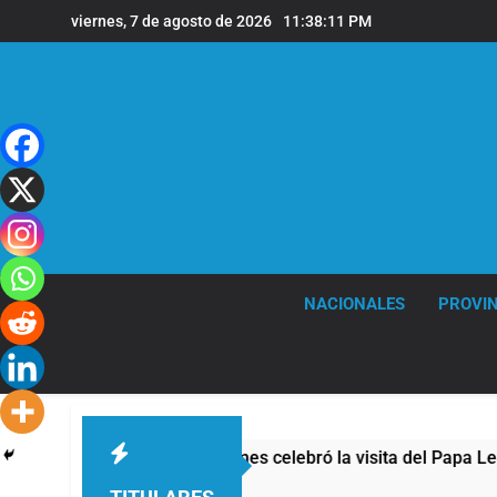
Saltar
viernes, 7 de agosto de 2026
11:38:11 PM
al
contenido
NACIONALES
PROVIN
La Diócesis de Quilmes celebró la visita del Papa León XIV 
6 Horas Atrás