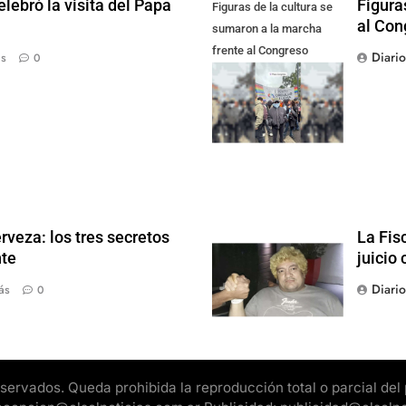
lebró la visita del Papa
Figura
Figuras de la cultura se
al Con
sumaron a la marcha
frente al Congreso
Diari
ás
0
contra la Ley de
Propiedad Privada
rveza: los tres secretos
La Fis
nte
juicio 
Diari
ás
0
rvados. Queda prohibida la reproducción total o parcial del pr