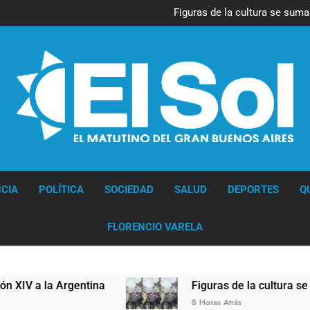
La Diócesis de Quilmes celebr
Figuras de la cultura se suma
Nueva jornada negativa para 
en Wall Street y el
La noche del Afro Quilmeño: 
La Diócesis de Quilmes celebr
Figuras de la cultura se suma
Nueva jornada negativa para 
en Wall Street y el
Diario EL SOL
CIA
POLÍTICA
SOCIEDAD
SALUD
DEPORTES
Q
FLORENCIO VARELA
a la Argentina
Figuras de la cultura se sumaro
8 Horas Atrás