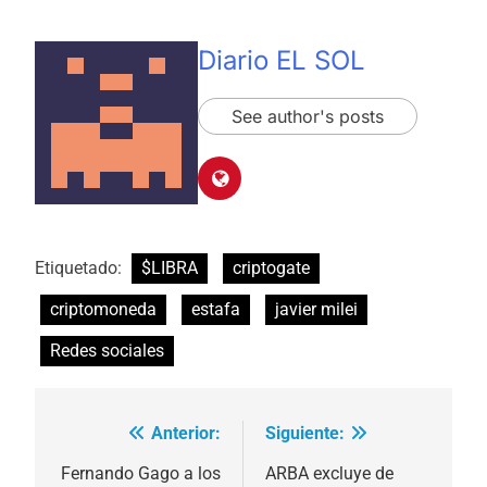
Diario EL SOL
See author's posts
Etiquetado:
$LIBRA
criptogate
criptomoneda
estafa
javier milei
Redes sociales
Anterior:
Siguiente:
Navegación
de
Fernando Gago a los
ARBA excluye de