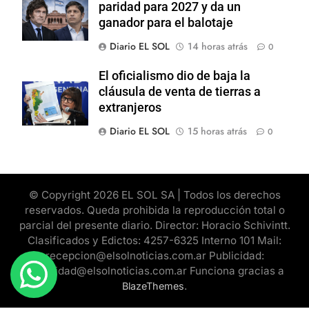
paridad para 2027 y da un
ganador para el balotaje
Diario EL SOL
14 horas atrás
0
El oficialismo dio de baja la
cláusula de venta de tierras a
extranjeros
Diario EL SOL
15 horas atrás
0
© Copyright 2026 EL SOL SA | Todos los derechos
reservados. Queda prohibida la reproducción total o
parcial del presente diario. Director: Horacio Schivintt.
Clasificados y Edictos: 4257-6325 Interno 101 Mail:
recepcion@elsolnoticias.com.ar Publicidad:
publicidad@elsolnoticias.com.ar Funciona gracias a
.
BlazeThemes