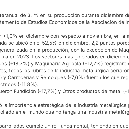
 interanual de 3,1% en su producción durante diciembre
rtamento de Estudios Económicos de la Asociación de In
n +1,0% en diciembre con respecto a noviembre, en la 
talada se ubicó en el 52,5% en diciembre, 2,2 puntos po
 generalizada en la producción, con la excepción de Maq
equía en 2023. Los sectores más golpeados en diciembre
ues (+18,7%) y Maquinaria Agrícola (+17,7%) registraro
es, todos los rubros de la industria metalúrgica cerrar
) y Carrocerías y Remolques (-7,6%) fueron los que reg
ctricos (-11,8%).
ueron Fundición (-17,7%) y Otros productos de metal (-1
 la importancia estratégica de la industria metalúrgica 
ollado en el mundo que no tenga una industria metalúr
.
esarrollados cumple un rol fundamental, teniendo en cuen