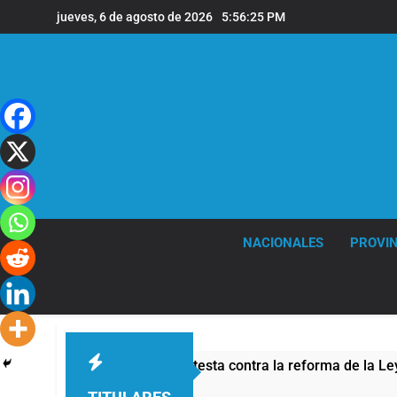
Saltar
jueves, 6 de agosto de 2026
5:56:26 PM
al
contenido
NACIONALES
PROVIN
guridad por la protesta contra la reforma de la Ley de Tierras