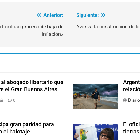
Anterior:
Siguiente:
el exitoso proceso de baja de
Avanza la construcción de la
inflación»
l abogado libertario que
Argent
re el Gran Buenos Aires
relaci
Diari
ás
0
ipa gran paridad para
El ofic
 el balotaje
tierras