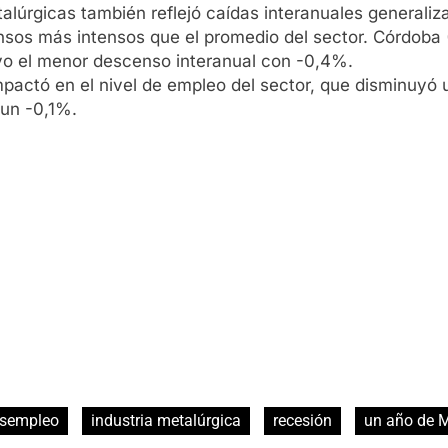
etalúrgicas también reflejó caídas interanuales general
sos más intensos que el promedio del sector. Córdoba 
uvo el menor descenso interanual con -0,4%.
mpactó en el nivel de empleo del sector, que disminuyó 
 un -0,1%.
sempleo
industria metalúrgica
recesión
un año de M