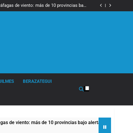
tes, desvíos y operativo de seguridad por la
otesta contra la reforma de la Ley de Tierras
ráfagas de viento: más de 10 provincias bajo
alerta meteorológica
cto sobre propiedad privada con foco en los
desalojos
 una especialidad clave para el cuidado de la
salud respiratoria en el Sanatorio Urquiza
tes, desvíos y operativo de seguridad por la
otesta contra la reforma de la Ley de Tierras
ráfagas de viento: más de 10 provincias bajo
alerta meteorológica
cto sobre propiedad privada con foco en los
desalojos
 una especialidad clave para el cuidado de la
salud respiratoria en el Sanatorio Urquiza
UILMES
BERAZATEGUI
o: más de 10 provincias bajo alerta meteorológica