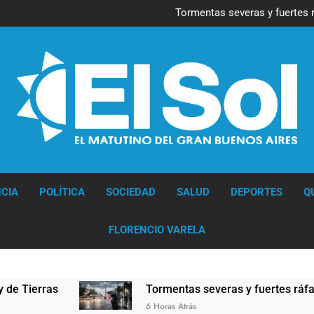
Marcha al Congreso: cor
pr
Tormentas severas y fuertes 
Senado debate el proye
Día del Cirujano Torácico:
Marcha al Congreso: cor
pr
Tormentas severas y fuertes 
Senado debate el proye
Día del Cirujano Torácico:
Diario EL SOL
CIA
POLÍTICA
SOCIEDAD
SALUD
DEPORTES
Q
FLORENCIO VARELA
Tormentas severas y fuertes ráfagas de vient
6 Horas Atrás