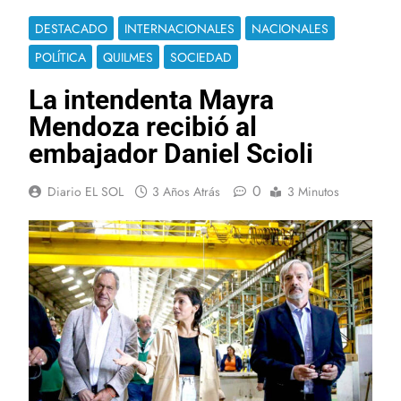
DESTACADO
INTERNACIONALES
NACIONALES
POLÍTICA
QUILMES
SOCIEDAD
La intendenta Mayra
Mendoza recibió al
embajador Daniel Scioli
0
Diario EL SOL
3 Años Atrás
3 Minutos