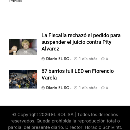
Privada
La Fiscalía rechazó el pedido para
suspender el juicio contra Pity
Alvarez
Diario EL SOL
1 día atrás
0
67 barrios full LED en Florencio
Varela
Diario EL SOL
1 día atrás
0
© Copyright 2026 EL SOL SA | Todos los derechos
reservados. Queda prohibida la reproducción total o
parcial del presente diario. Director: Horacio Schivintt.