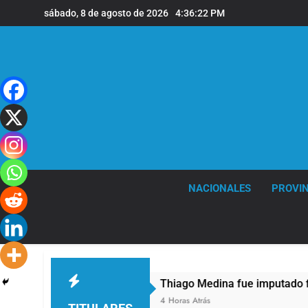
Saltar
sábado, 8 de agosto de 2026
4:36:24 PM
al
contenido
NACIONALES
PROVIN
Thiago Medina fue imputado formalmente por a
4 Horas Atrás