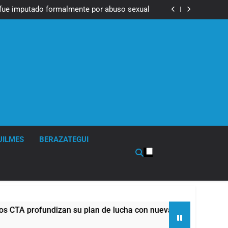
Messi, padre de Lionel Messi, a los 68 años
fue imputado formalmente por abuso sexual
ndizan su plan de lucha con nuevas marchas
contra el Gobierno
Messi, padre de Lionel Messi, a los 68 años
fue imputado formalmente por abuso sexual
ndizan su plan de lucha con nuevas marchas
contra el Gobierno
UILMES
BERAZATEGUI
 su plan de lucha con nuevas marchas contra el Gobierno