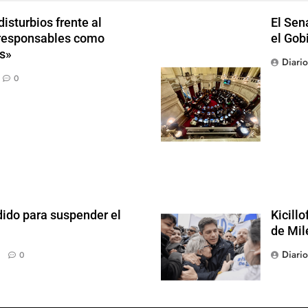
isturbios frente al
El Sen
s responsables como
el Gob
s»
Diari
0
dido para suspender el
Kicill
de Mil
Diari
0