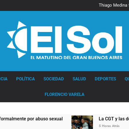
Murió Jorge 
Thiago Medina 
La CGT y las dos CTA profu
Murió Jorge 
Thiago Medina 
La CGT y las dos CTA profu
Diario EL SOL
CIA
POLÍTICA
SOCIEDAD
SALUD
DEPORTES
Q
FLORENCIO VARELA
buso sexual
La CGT y las dos CTA profundizan
5 Horas Atrás