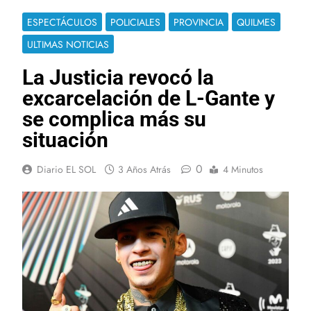
ESPECTÁCULOS
POLICIALES
PROVINCIA
QUILMES
ULTIMAS NOTICIAS
La Justicia revocó la
excarcelación de L-Gante y
se complica más su
situación
0
Diario EL SOL
3 Años Atrás
4 Minutos