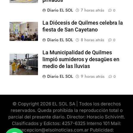
Diario EL SOL
7 horas atrás
0
La Diócesis de Quilmes celebra la
fiesta de San Cayetano
Diario EL SOL
8 horas atrás
0
La Municipalidad de Quilmes
limpió sumideros y desagües en
medio de las lluvias
Diario EL SOL
9 horas atrás
0
© Copyright 2026 EL SOL SA | Todos los derechos
reservados. Queda prohibida la reproducción total o
parcial del presente diario. Director: Horacio Schivintt.
Clasificados y Edictos: 4257-6325 Interno 101 Mail:
recepcion@elsolnoticias.com.ar Publicidad: