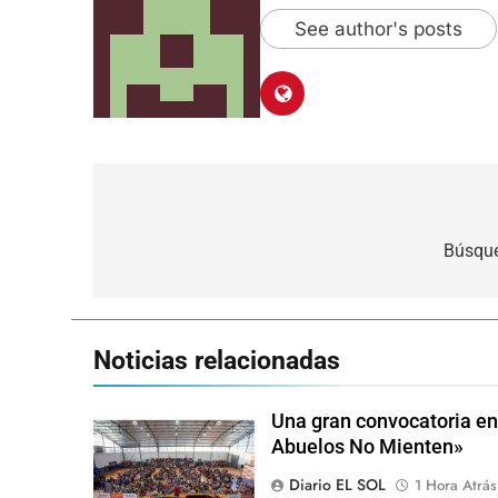
See author's posts
Navegación
de
Búsque
entradas
Noticias relacionadas
Una gran convocatoria en 
Abuelos No Mienten»
Diario EL SOL
1 Hora Atrás