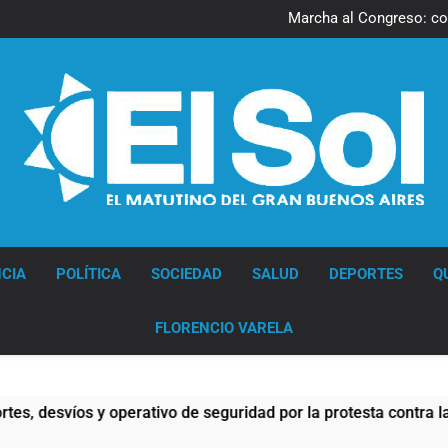
Una gran convocatoria 
Marcha al Congreso: cor
pr
Tormentas severas y fuertes 
Senado debate el proye
Una gran convocatoria 
Marcha al Congreso: cor
pr
Tormentas severas y fuertes 
Senado debate el proye
Diario EL SOL
CIA
POLÍTICA
SOCIEDAD
SALUD
DEPORTES
Q
FLORENCIO VARELA
svíos y operativo de seguridad por la protesta contra la reform