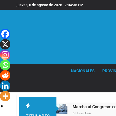
Saltar
jueves, 6 de agosto de 2026
7:04:35 PM
al
contenido
NACIONALES
PROVIN
os No Mienten»
Marcha al Congreso: cortes, de
5 Horas Atrás