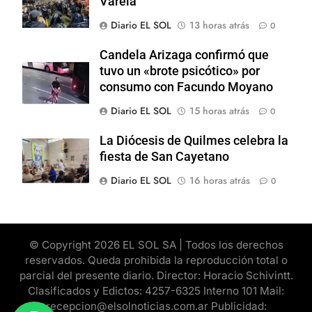
Varela
Diario EL SOL
13 horas atrás
0
Candela Arizaga confirmó que
tuvo un «brote psicótico» por
consumo con Facundo Moyano
Diario EL SOL
15 horas atrás
0
La Diócesis de Quilmes celebra la
fiesta de San Cayetano
Diario EL SOL
16 horas atrás
0
© Copyright 2026 EL SOL SA | Todos los derechos
reservados. Queda prohibida la reproducción total o
parcial del presente diario. Director: Horacio Schivintt.
Clasificados y Edictos: 4257-6325 Interno 101 Mail:
recepcion@elsolnoticias.com.ar Publicidad: