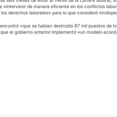
 seis meses de estar al frente de la cartera laboral, s
e «intervenir de manera eficiente en los conflictos labora
los derechos laborales» para lo que consideró «indispen
 encontró «que se habían destruido 87 mil puestos de t
 a que el gobierno anterior implementó «un modelo eco