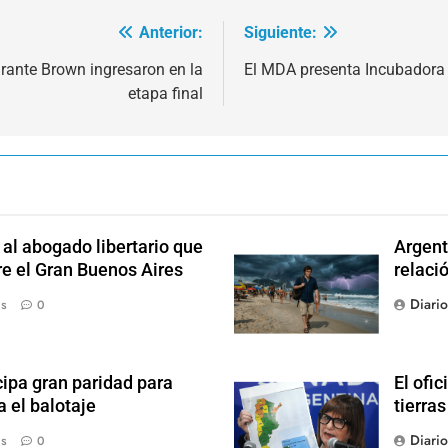
Anterior:
Siguiente:
irante Brown ingresaron en la
El MDA presenta Incubadora
etapa final
l abogado libertario que
Argent
re el Gran Buenos Aires
relaci
Diari
ás
0
ipa gran paridad para
El ofic
 el balotaje
tierras
Diari
ás
0