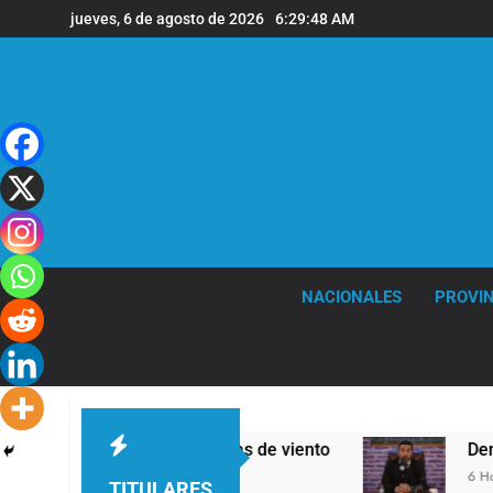
Saltar
jueves, 6 de agosto de 2026
6:29:48 AM
al
contenido
NACIONALES
PROVIN
everas y fuertes ráfagas de viento
Denunciar
6 Horas Atrás
TITULARES