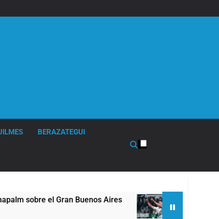
UILMES
BERAZATEGUI
 sobre el Gran Buenos Aires
Quilmes derrotó 2
6 Horas Atrás