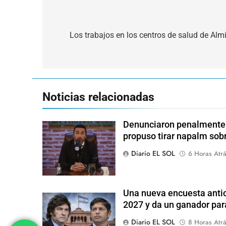
Navegación
de
Los trabajos en los centros de salud de Alm
entradas
Noticias relacionadas
Denunciaron penalmente a
propuso tirar napalm sob
Diario EL SOL
6 Horas Atr
Una nueva encuesta antic
2027 y da un ganador para
Diario EL SOL
8 Horas Atr