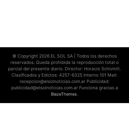
© Copyright 2026 EL SOL SA | Todos los derechos
reservados. Queda prohibida la reproducción total o
parcial del presente diario. Director: Horacio Schivintt.
Clasificados y Edictos: 4257-6325 Interno 101 Mail:
recepcion@elsolnoticias.com.ar Publicidad:
publicidad@elsolnoticias.com.ar Funciona gracias a
.
BlazeThemes