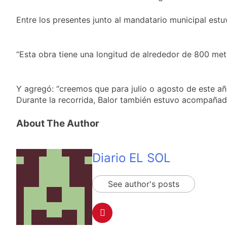
Central de Vicente
21 Horas Atrás
López
La Municipalidad de
Entre los presentes junto al mandatario municipal estuv
Quilmes limpió
sumideros y
21 Horas Atrás
desagües en medio
Transporte: un
“Esta obra tiene una longitud de alrededor de 800 metr
de las lluvias
asistente virtual para
consultar
23 Horas Atrás
infracciones en
Una gran
Y agregó: “creemos que para julio o agosto de este año
segundos
convocatoria en la
Durante la recorrida, Balor también estuvo acompañado
obra teatral «Los
24 Horas Atrás
Abuelos No Mienten»
About The Author
Diario EL SOL
See author's posts