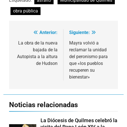
Etiquetado:
asfalto
Municipalidad de Quilmes
obra pública
Anterior:
Siguiente:
Navegación
de
La obra de la nueva
Mayra volvió a
bajada de la
reclamar la unidad
entradas
Autopista a la altura
del peronismo para
de Hudson
que «los pueblos
recuperen su
bienestar»
Noticias relacionadas
La Diócesis de Quilmes celebró la
visita del Papa León XIV a la