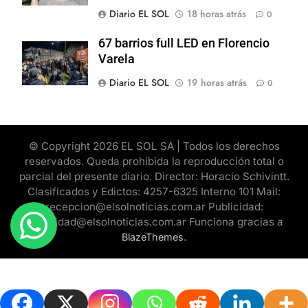
Diario EL SOL
18 horas atrás
0
67 barrios full LED en Florencio
Varela
Diario EL SOL
19 horas atrás
0
© Copyright 2026 EL SOL SA | Todos los derechos
reservados. Queda prohibida la reproducción total o
parcial del presente diario. Director: Horacio Schivintt.
Clasificados y Edictos: 4257-6325 Interno 101 Mail:
recepcion@elsolnoticias.com.ar Publicidad:
publicidad@elsolnoticias.com.ar Funciona gracias a
.
BlazeThemes