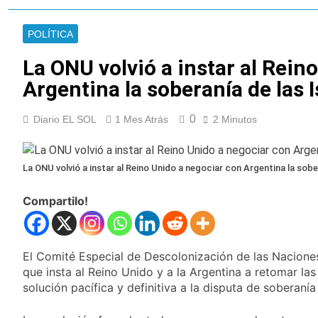
Ley de Propiedad
La Fiscalía rechazó el
Privada: hubo
pedido para
detenidos y
POLÍTICA
suspender el juicio
1 Día Atrás
enfrentamientos
contra Pity Alvarez
67 barrios full LED en
La ONU volvió a instar al Rein
Florencio Varela
Argentina la soberanía de las 
1 Día Atrás
El temporal se
0
Diario EL SOL
1 Mes Atrás
despide del AMBA:
2 Minutos
cuándo dejará de
1 Día Atrás
llover y llega una ola
Kicillof marchó
de frío con mínimas
contra la Ley de
La ONU volvió a instar al Reino Unido a negociar con Argentina la sobe
cercanas a 1°C
Propiedad Privada de
1 Día Atrás
Milei
Compartilo!
Renunció el
subsecretario de
Seguridad de
1 Día Atrás
Quilmes, Hernán
Candela Arizaga
Ocampo, tras la
El Comité Especial de Descolonización de las Naciones
confirmó que tuvo un
difusión de chats
que insta al Reino Unido y a la Argentina a retomar la
«brote psicótico» por
2 Días Atrás
privados
solución pacífica y definitiva a la disputa de soberanía
consumo con
La Libertad Avanza
Facundo Moyano
consiguió la mayoría