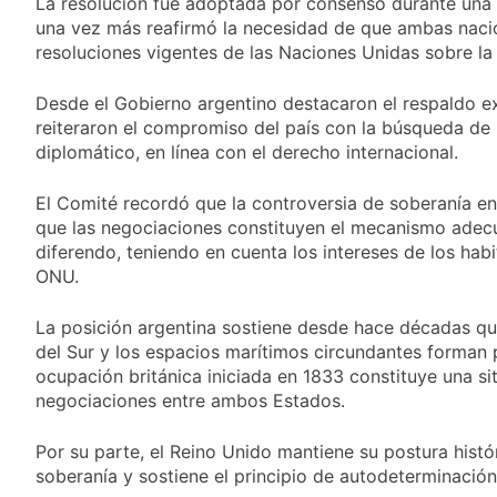
La resolución fue adoptada por consenso durante una 
y rechazó el pedido
2 Días Atrás
del peronismo de
una vez más reafirmó la necesidad de que ambas naci
Masiva movilización
girar el proyecto a
resoluciones vigentes de las Naciones Unidas sobre la
al Congreso contra el
comisión
proyecto oficial de
2 Días Atrás
Ley de Propiedad
Desde el Gobierno argentino destacaron el respaldo e
La Diócesis de
Privada
reiteraron el compromiso del país con la búsqueda de 
Quilmes celebra la
diplomático, en línea con el derecho internacional.
fiesta de San
2 Días Atrás
Cayetano
La Línea 148 pasó a
El Comité recordó que la controversia de soberanía e
ser operada por La
Central de Vicente
que las negociaciones constituyen el mecanismo adecu
2 Días Atrás
López
diferendo, teniendo en cuenta los intereses de los habi
ONU.
La posición argentina sostiene desde hace décadas que
del Sur y los espacios marítimos circundantes forman pa
ocupación británica iniciada en 1833 constituye una s
negociaciones entre ambos Estados.
Por su parte, el Reino Unido mantiene su postura histó
soberanía y sostiene el principio de autodeterminación