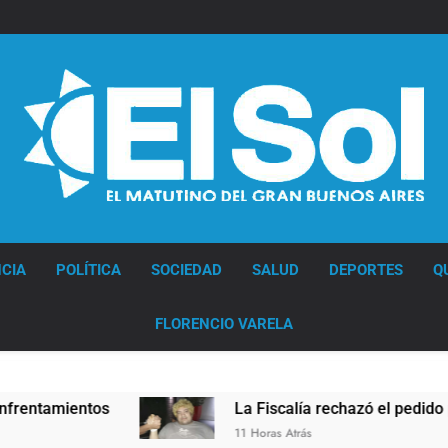
Diario EL SOL
CIA
POLÍTICA
SOCIEDAD
SALUD
DEPORTES
Q
FLORENCIO VARELA
La Fiscalía rechazó el pedido para suspender e
11 Horas Atrás