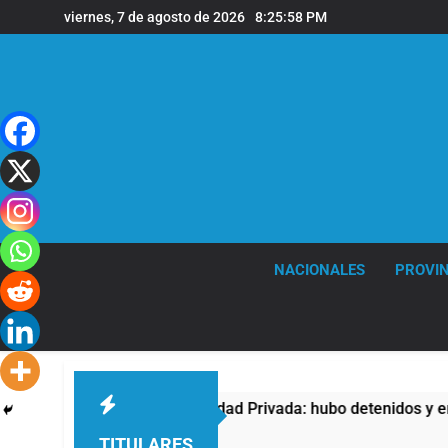
Saltar
viernes, 7 de agosto de 2026
8:25:59 PM
al
contenido
NACIONALES
PROVIN
la Ley de Propiedad Privada: hubo detenidos y enfrentamientos
TITULARES