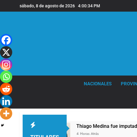
Saltar
sábado, 8 de agosto de 2026
4:00:35 PM
al
contenido
NACIONALES
PROVIN
os 68 años
Thiago Medina fue imputado form
4 Horas Atrás