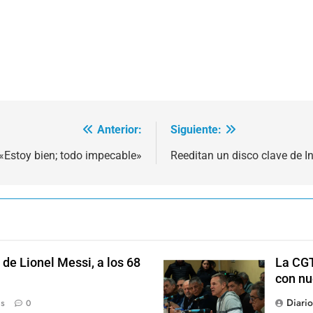
Anterior:
Siguiente:
«Estoy bien; todo impecable»
Reeditan un disco clave de 
de Lionel Messi, a los 68
La CGT
con nu
Diari
ás
0