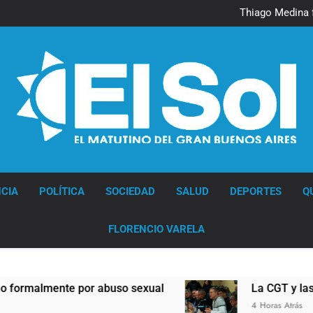
Murió Jorge 
Thiago Medina 
La CGT y las dos CTA profu
Murió Jorge 
Thiago Medina 
La CGT y las dos CTA profu
Diario EL SOL
CIA
POLÍTICA
SOCIEDAD
SALUD
DEPORTES
Q
FLORENCIO VARELA
almente por abuso sexual
La CGT y las dos C
4 Horas Atrás