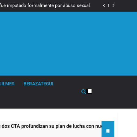
Messi, padre de Lionel Messi, a los 68 años
fue imputado formalmente por abuso sexual
ndizan su plan de lucha con nuevas marchas
contra el Gobierno
Messi, padre de Lionel Messi, a los 68 años
fue imputado formalmente por abuso sexual
ndizan su plan de lucha con nuevas marchas
contra el Gobierno
UILMES
BERAZATEGUI
TA profundizan su plan de lucha con nuevas marchas contra el